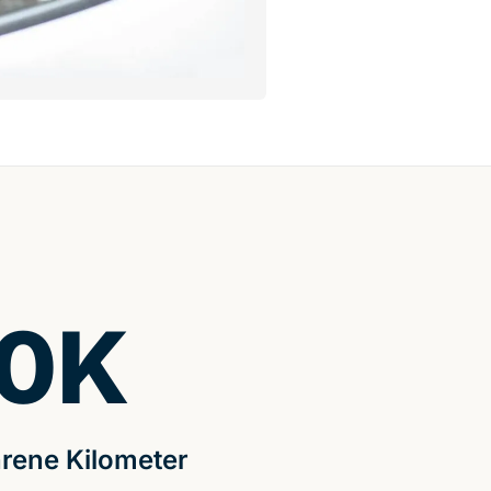
0
K
rene Kilometer