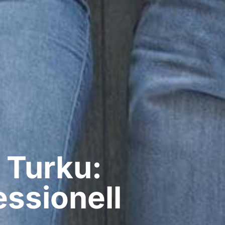
 Turku:
ssionell​