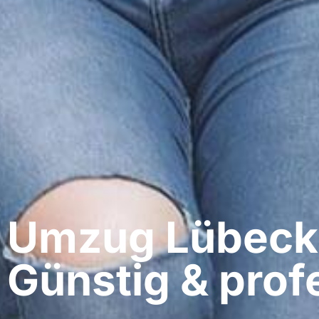
Umzug Lübeck​
Günstig & profe