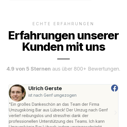
ECHTE ERFAHRUNGEN
Erfahrungen unserer
Kunden mit uns
4.9 von 5 Sternen
aus über 800+ Bewertungen.
Ulrich Gerste
ist nach Genf umgezogen
"Ein großes Dankeschön an das Team der Firma
"Di
Umzugskönig Bar aus Lübeck! Der Umzug nach Genf
mei
verlief reibungslos und stressfrei dank der
Team
professionellen Unterstützung des Teams. Ich kann
habe
Umzugskönig Bar Lübeck jedem uneingeschränkt
an m