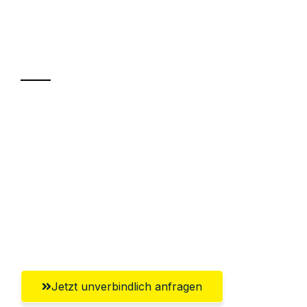
Ihr Umzug oder
Transport
Sparen Sie bis zu 100€ bei Anfrage
Abwicklung innerhalb von 24 Stunden
Versichert bis zu 7.500€
Ggf. komplette Zollabwicklung inklusive
Umfassender Kundensupport aus
Lübeck
Jetzt unverbindlich anfragen