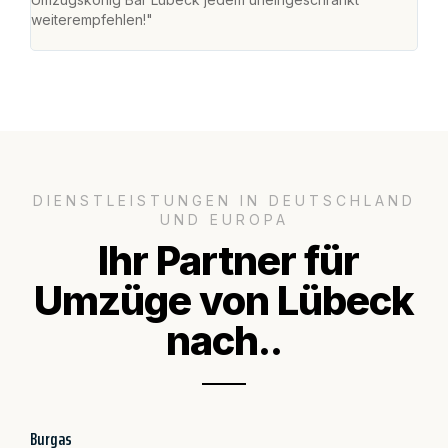
weiterempfehlen!"
groß
DIENSTLEISTUNGEN IN DEUTSCHLAND
UND EUROPA
Ihr Partner für
Umzüge von Lübeck
nach..
Burgas