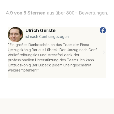
4.9 von 5 Sternen
aus über 800+ Bewertungen.
Ulrich Gerste
ist nach Genf umgezogen
"Ein großes Dankeschön an das Team der Firma
"Di
Umzugskönig Bar aus Lübeck! Der Umzug nach Genf
mei
verlief reibungslos und stressfrei dank der
Team
professionellen Unterstützung des Teams. Ich kann
habe
Umzugskönig Bar Lübeck jedem uneingeschränkt
an m
weiterempfehlen!"
groß