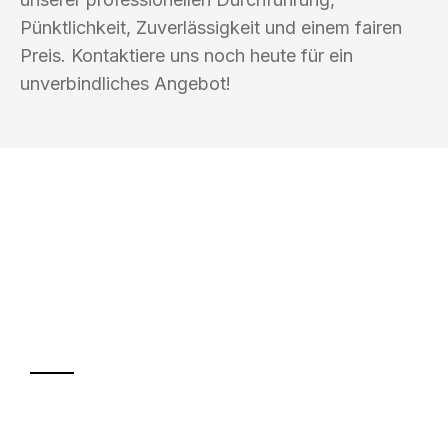
Pünktlichkeit, Zuverlässigkeit und einem fairen
Preis. Kontaktiere uns noch heute für ein
unverbindliches Angebot!
UMZUGSKÖNIG BAR LÜBECK
Ihr Umzug oder
Transport
Sparen Sie bis zu 100€ bei Anfrage
Abwicklung innerhalb von 24 Stunden