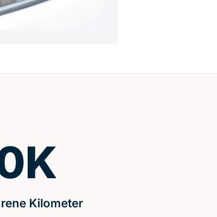
0
K
rene Kilometer