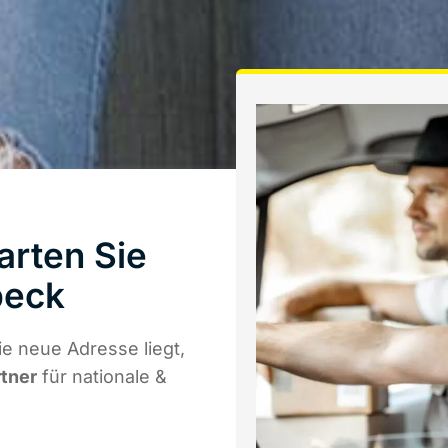
arten Sie
beck
e neue Adresse liegt,
rtner
für nationale &