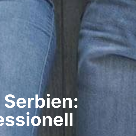
 Serbien:
ssionell​