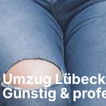
Umzug Lübeck​
Günstig & profe