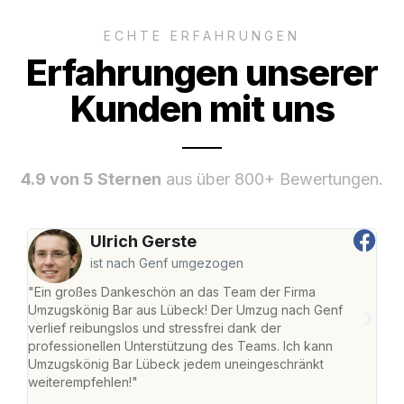
ECHTE ERFAHRUNGEN
Erfahrungen unserer
Kunden mit uns
4.9 von 5 Sternen
aus über 800+ Bewertungen.
Ulrich Gerste
ist nach Genf umgezogen
"Ein großes Dankeschön an das Team der Firma
"Di
Umzugskönig Bar aus Lübeck! Der Umzug nach Genf
mei
verlief reibungslos und stressfrei dank der
Team
professionellen Unterstützung des Teams. Ich kann
habe
Umzugskönig Bar Lübeck jedem uneingeschränkt
an m
weiterempfehlen!"
groß