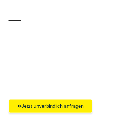
Transport
Sparen Sie bis zu 100€ bei Anfrage
Abwicklung innerhalb von 24 Stunden
Versichert bis zu 7.500€
Ggf. komplette Zollabwicklung inklusive
Umfassender Kundensupport aus
Lübeck
Jetzt unverbindlich anfragen